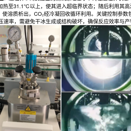
以上并加热至31.1℃以上，使其进入超临界状态；随后利用
溶质析出，CO₂经冷凝回收循环利用。关键控制参数包括压
）及卸压速率，需避免干冰生成或结构破坏，确保反应效率与