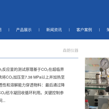
朗
产品展示
新闻资讯
客户案例
森朗仪器
O₂反应釜的测试原理基于CO₂在超临界
O₂加压至7.38 MPa以上并加热至
渗透性和溶解能力穿透物料：最后通过降
O₂经冷凝回收循环利用。关键控制参
..